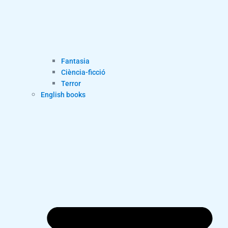
Fantasia
Ciència-ficció
Terror
English books