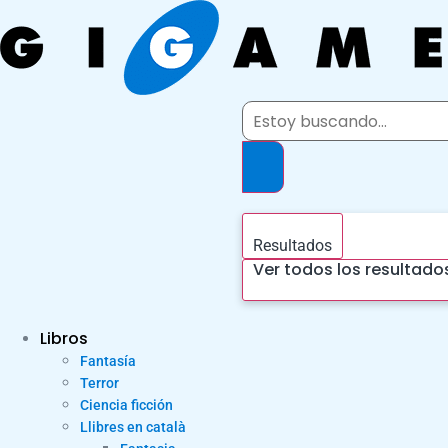
Ir
al
contenido
Search
...
Resultados
Ver todos los resultado
Libros
Fantasía
Terror
Ciencia ficción
Llibres en català