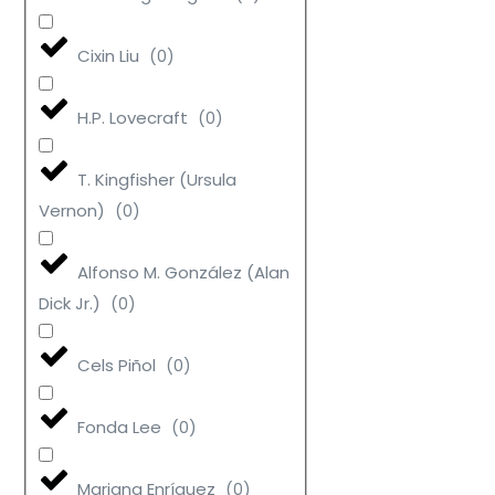
Cixin Liu
(
0
)
H.P. Lovecraft
(
0
)
T. Kingfisher (Ursula
Vernon)
(
0
)
Alfonso M. González (Alan
Dick Jr.)
(
0
)
Cels Piñol
(
0
)
Fonda Lee
(
0
)
Mariana Enríquez
(
0
)