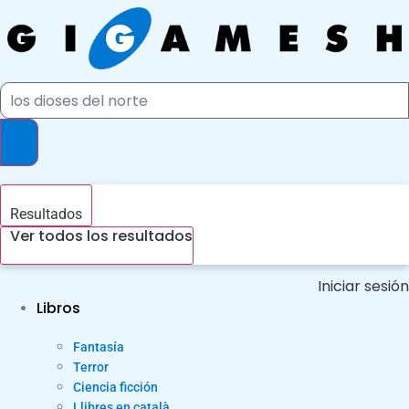
Ir
al
contenido
Search
...
Resultados
Ver todos los resultados
Iniciar sesión
Libros
Fantasía
Terror
Ciencia ficción
Llibres en català