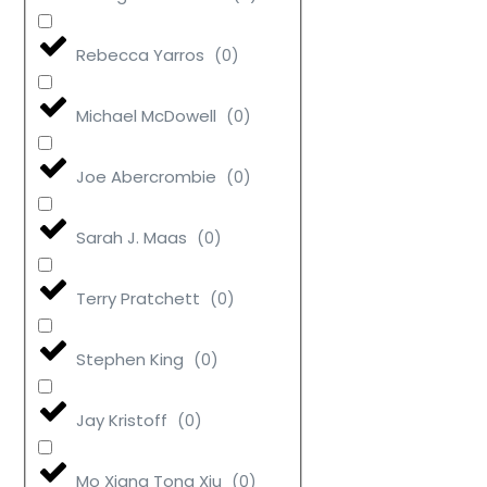
Rebecca Yarros
(
0
)
Michael McDowell
(
0
)
Joe Abercrombie
(
0
)
Sarah J. Maas
(
0
)
Terry Pratchett
(
0
)
Stephen King
(
0
)
Jay Kristoff
(
0
)
Mo Xiang Tong Xiu
(
0
)