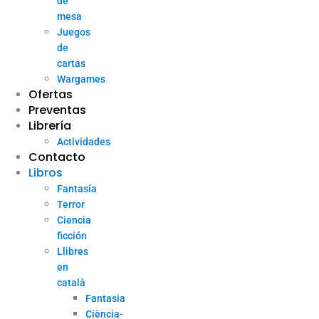
de
mesa
Juegos
de
cartas
Wargames
Ofertas
Preventas
Librería
Actividades
Contacto
Libros
Fantasía
Terror
Ciencia
ficción
Llibres
en
català
Fantasia
Ciència-