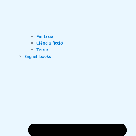
Fantasia
Ciència-ficció
Terror
English books