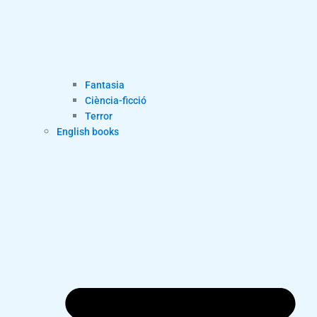
Fantasia
Ciència-ficció
Terror
English books